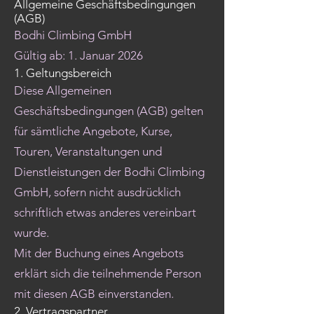
Allgemeine Geschäftsbedingungen
(AGB)
Bodhi Climbing GmbH
Gültig ab: 1. Januar 2026
1. Geltungsbereich
Diese Allgemeinen
Geschäftsbedingungen (AGB) gelten
für sämtliche Angebote, Kurse,
Touren, Veranstaltungen und
Dienstleistungen der Bodhi Climbing
GmbH, sofern nicht ausdrücklich
schriftlich etwas anderes vereinbart
wurde.
Mit der Buchung eines Angebots
erklärt sich die teilnehmende Person
mit diesen AGB einverstanden.
2. Vertragspartner