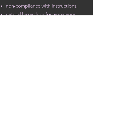
non-compliance with instructions,
natural hazards or force majeure.
No liability is accepted for loss or
damage of personal property.
7. Insurance
Participants are responsible for
adequate:
accident insurance,
health insurance,
personal liability insurance.
Membership with Rega or a
comparable rescue service is
recommended.
8. Program Changes and
Cancellations by Bodhi Climbing
GmbH