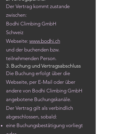
Der Vertrag kommt zustande
zwischen:
Bodhi Climbing GmbH
Schweiz
Webseite:
www.bodhi.ch
und der buchenden bzw.
teilnehmenden Person.
3. Buchung und Vertragsabschluss
Die Buchung erfolgt über die
Webseite, per E-Mail oder über
andere von Bodhi Climbing GmbH
angebotene Buchungskanäle.
Der Vertrag gilt als verbindlich
abgeschlossen, sobald:
eine Buchungsbestätigung vorliegt