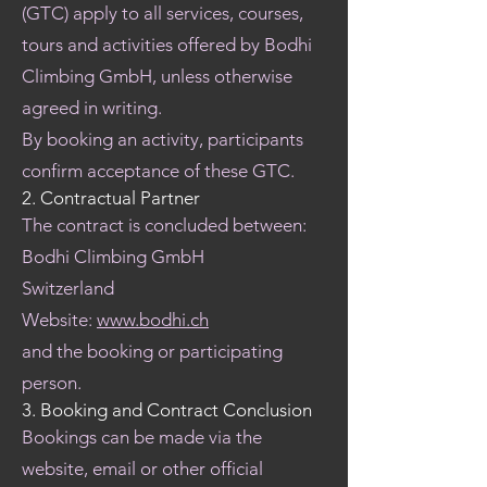
(GTC) apply to all services, courses,
tours and activities offered by Bodhi
Climbing GmbH, unless otherwise
agreed in writing.
By booking an activity, participants
confirm acceptance of these GTC.
2. Contractual Partner
The contract is concluded between:
Bodhi Climbing GmbH
Switzerland
Website:
www.bodhi.ch
and the booking or participating
person.
3. Booking and Contract Conclusion
Bookings can be made via the
website, email or other official